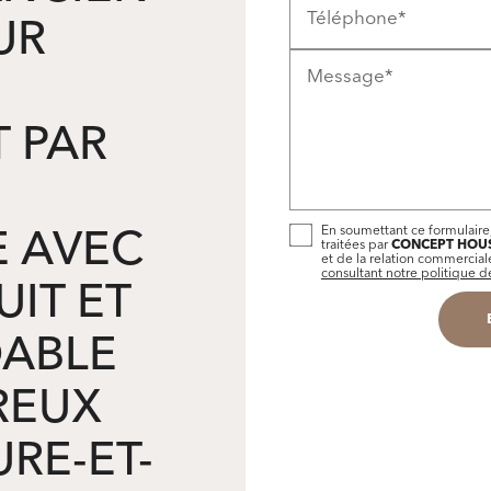
UR
Téléphone*
Message*
 PAR
E AVEC
En soumettant ce formulaire,
traitées par
CONCEPT HOU
et de la relation commercia
UIT ET
consultant notre politique de
DABLE
REUX
URE-ET-