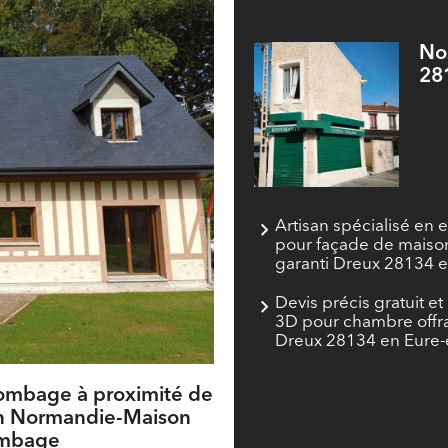
Nos
28
Artisan spécialisé en 
pour façade de maison 
garanti Dreux 28134 e
Devis précis gratuit et 
3D pour chambre offr
Dreux 28134 en Eure-e
olombage à proximité de
en Normandie-Maison
ombage