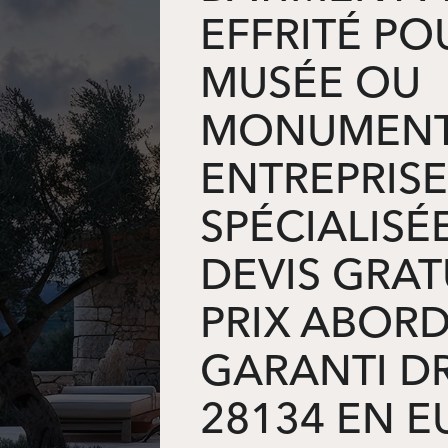
EFFRITÉ PO
MUSÉE OU
MONUMENT
ENTREPRISE
SPÉCIALISÉ
DEVIS GRAT
PRIX ABOR
GARANTI D
28134 EN E