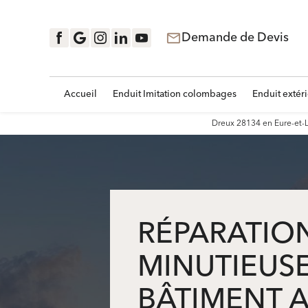
Panneau de gestion des cookies
Demande de Devis
mail_outline
Accueil
Enduit Imitation colombages
Enduit extéri
Dreux 28134 en Eure-et-Lo
RÉPARATIO
MINUTIEUS
BÂTIMENT 