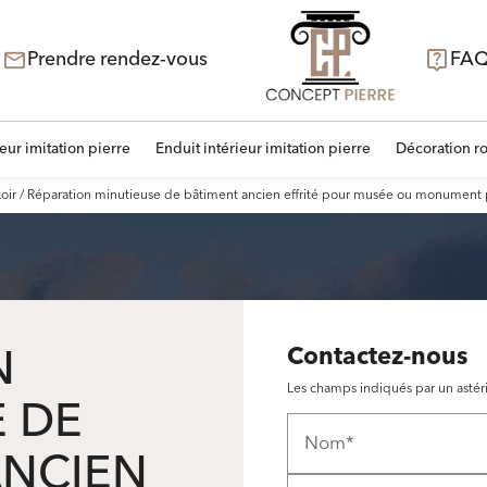
Prendre rendez-vous
FA
live_help
mail_outline
eur imitation pierre
Enduit intérieur imitation pierre
Décoration roc
ir / Réparation minutieuse de bâtiment ancien effrité pour musée ou monument par
N
Contactez-nous
Les champs indiqués par un astéri
E DE
Nom*
ANCIEN