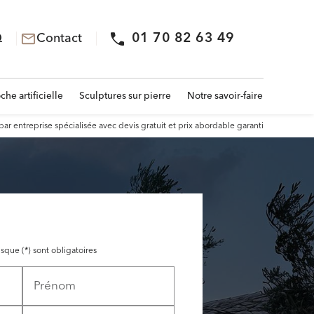
01 70 82 63 49
Q
Contact
mail_outline
he artificielle
Sculptures sur pierre
Notre savoir-faire
 entreprise spécialisée avec devis gratuit et prix abordable garanti
sque (*) sont obligatoires
Prénom